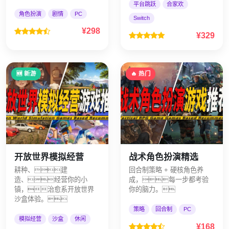
平台跳跃
合家欢
角色扮演
剧情
PC
Switch
¥298
¥329
🆕 新游
🔥 热门
开放世界模拟经营
战术角色扮演精选
耕种、建
回合制策略 + 硬核角色养
造、经营你的小
成，每一步都考验
镇，治愈系开放世界
你的脑力。
沙盒体验。
策略
回合制
PC
模拟经营
沙盒
休闲
¥168