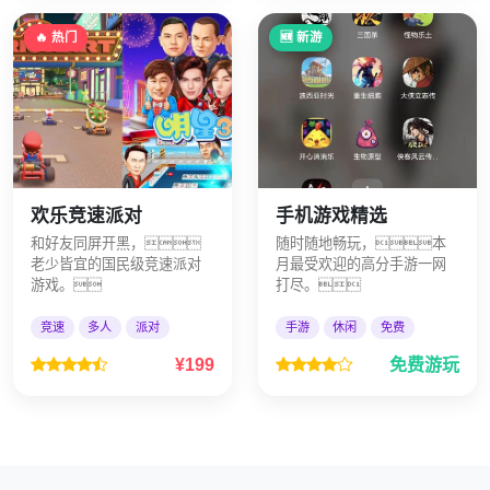
🔥 热门
🆕 新游
欢乐竞速派对
手机游戏精选
和好友同屏开黑，
随时随地畅玩，本
老少皆宜的国民级竞速派对
月最受欢迎的高分手游一网
游戏。
打尽。
竞速
多人
派对
手游
休闲
免费
¥199
免费游玩