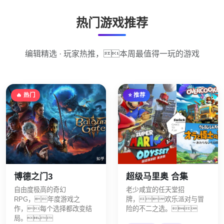
热门游戏推荐
编辑精选 · 玩家热推，本周最值得一玩的游戏
🔥 热门
⭐ 推荐
博德之门3
超级马里奥 合集
自由度极高的奇幻
老少咸宜的任天堂招
RPG，年度游戏之
牌，欢乐派对与冒
作，每个选择都改变结
险的不二之选。
局。