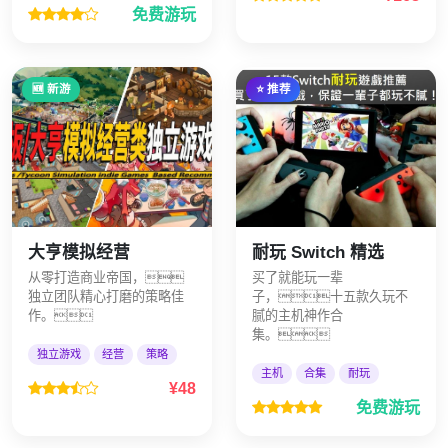
免费游玩
🆕 新游
⭐ 推荐
大亨模拟经营
耐玩 Switch 精选
从零打造商业帝国，
买了就能玩一辈
独立团队精心打磨的策略佳
子，十五款久玩不
作。
腻的主机神作合
集。
独立游戏
经营
策略
主机
合集
耐玩
¥48
免费游玩