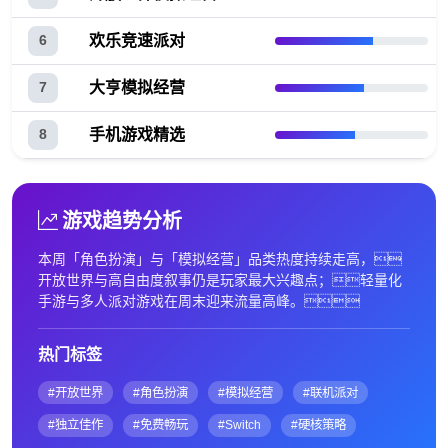
欢乐竞速派对
6
大亨模拟经营
7
手机游戏精选
8
游戏趋势分析
本周「角色扮演」与「模拟经营」品类热度持续走高，
开放世界与高自由度叙事仍是玩家最大兴趣点；轻量化
手游与多人派对游戏在周末迎来流量高峰。
热门标签
#开放世界
#角色扮演
#模拟经营
#联机派对
#独立佳作
#免费畅玩
#Switch
#硬核策略